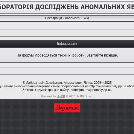
Реєстрація
•
Допомога
•
Вхід
Інформація
На форумі проводяться технічні роботи. Завітайте пізніше.
©
Лабораторія Досліджень Аномальних Явищ
, 2009—2025
ь-якому використанні матеріалів сайту гіперпосилання на
http://www.anomaly.pp.ua
обов
Зв'язок з адміністрацією сайту: admin[пошта]anomaly.pp.ua
Powered by
phpBB
© 2007 phpBB Group.