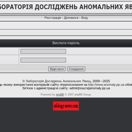
Реєстрація
•
Допомога
•
Вхід
Вислати пароль
©
Лабораторія Досліджень Аномальних Явищ
, 2009—2025
ь-якому використанні матеріалів сайту гіперпосилання на
http://www.anomaly.pp.ua
обов
Зв'язок з адміністрацією сайту: admin[пошта]anomaly.pp.ua
Powered by
phpBB
© 2007 phpBB Group.