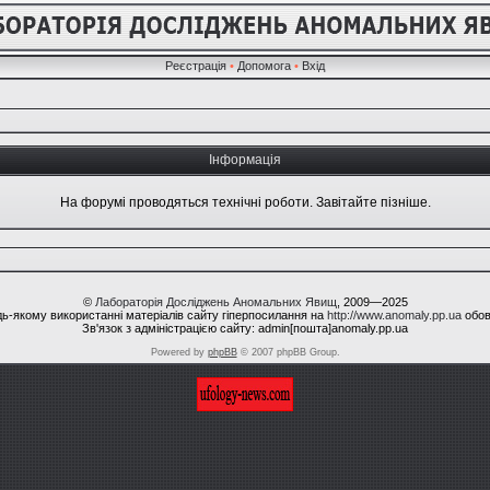
Реєстрація
•
Допомога
•
Вхід
Інформація
На форумі проводяться технічні роботи. Завітайте пізніше.
©
Лабораторія Досліджень Аномальних Явищ
, 2009—2025
ь-якому використанні матеріалів сайту гіперпосилання на
http://www.anomaly.pp.ua
обов
Зв'язок з адміністрацією сайту: admin[пошта]anomaly.pp.ua
Powered by
phpBB
© 2007 phpBB Group.