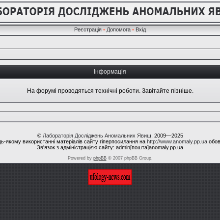
Реєстрація
•
Допомога
•
Вхід
Інформація
На форумі проводяться технічні роботи. Завітайте пізніше.
©
Лабораторія Досліджень Аномальних Явищ
, 2009—2025
ь-якому використанні матеріалів сайту гіперпосилання на
http://www.anomaly.pp.ua
обов
Зв'язок з адміністрацією сайту: admin[пошта]anomaly.pp.ua
Powered by
phpBB
© 2007 phpBB Group.