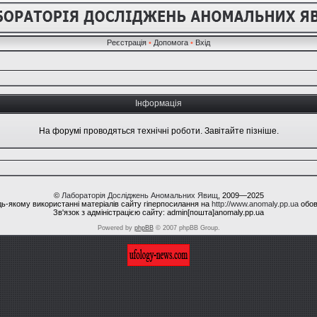
Реєстрація
•
Допомога
•
Вхід
Інформація
На форумі проводяться технічні роботи. Завітайте пізніше.
©
Лабораторія Досліджень Аномальних Явищ
, 2009—2025
ь-якому використанні матеріалів сайту гіперпосилання на
http://www.anomaly.pp.ua
обов
Зв'язок з адміністрацією сайту: admin[пошта]anomaly.pp.ua
Powered by
phpBB
© 2007 phpBB Group.