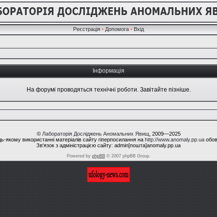
Реєстрація
•
Допомога
•
Вхід
Інформація
На форумі проводяться технічні роботи. Завітайте пізніше.
©
Лабораторія Досліджень Аномальних Явищ
, 2009—2025
ь-якому використанні матеріалів сайту гіперпосилання на
http://www.anomaly.pp.ua
обов
Зв'язок з адміністрацією сайту: admin[пошта]anomaly.pp.ua
Powered by
phpBB
© 2007 phpBB Group.