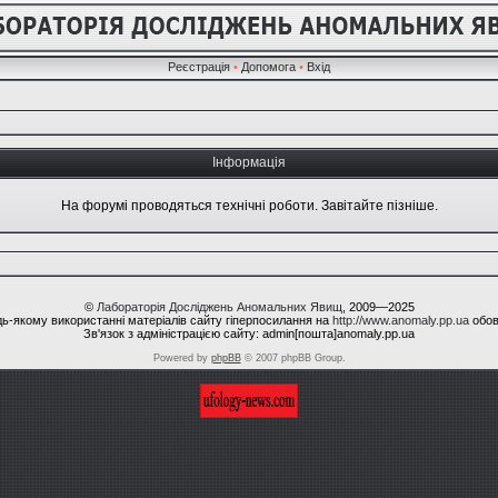
Реєстрація
•
Допомога
•
Вхід
Інформація
На форумі проводяться технічні роботи. Завітайте пізніше.
©
Лабораторія Досліджень Аномальних Явищ
, 2009—2025
ь-якому використанні матеріалів сайту гіперпосилання на
http://www.anomaly.pp.ua
обов
Зв'язок з адміністрацією сайту: admin[пошта]anomaly.pp.ua
Powered by
phpBB
© 2007 phpBB Group.