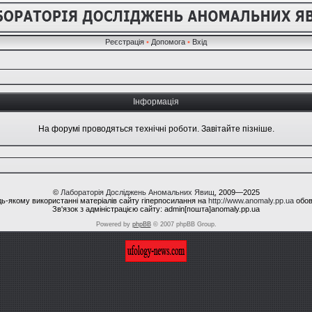
Реєстрація
•
Допомога
•
Вхід
Інформація
На форумі проводяться технічні роботи. Завітайте пізніше.
©
Лабораторія Досліджень Аномальних Явищ
, 2009—2025
ь-якому використанні матеріалів сайту гіперпосилання на
http://www.anomaly.pp.ua
обов
Зв'язок з адміністрацією сайту: admin[пошта]anomaly.pp.ua
Powered by
phpBB
© 2007 phpBB Group.