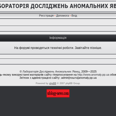
Реєстрація
•
Допомога
•
Вхід
Інформація
На форумі проводяться технічні роботи. Завітайте пізніше.
©
Лабораторія Досліджень Аномальних Явищ
, 2009—2025
ь-якому використанні матеріалів сайту гіперпосилання на
http://www.anomaly.pp.ua
обов
Зв'язок з адміністрацією сайту: admin[пошта]anomaly.pp.ua
Powered by
phpBB
© 2007 phpBB Group.