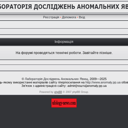
Реєстрація
•
Допомога
•
Вхід
Інформація
На форумі проводяться технічні роботи. Завітайте пізніше.
©
Лабораторія Досліджень Аномальних Явищ
, 2009—2025
ь-якому використанні матеріалів сайту гіперпосилання на
http://www.anomaly.pp.ua
обов
Зв'язок з адміністрацією сайту: admin[пошта]anomaly.pp.ua
Powered by
phpBB
© 2007 phpBB Group.