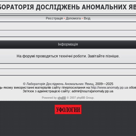
Реєстрація
•
Допомога
•
Вхід
Інформація
На форумі проводяться технічні роботи. Завітайте пізніше.
©
Лабораторія Досліджень Аномальних Явищ
, 2009—2025
ь-якому використанні матеріалів сайту гіперпосилання на
http://www.anomaly.pp.ua
обов
Зв'язок з адміністрацією сайту: admin[пошта]anomaly.pp.ua
Powered by
phpBB
© 2007 phpBB Group.