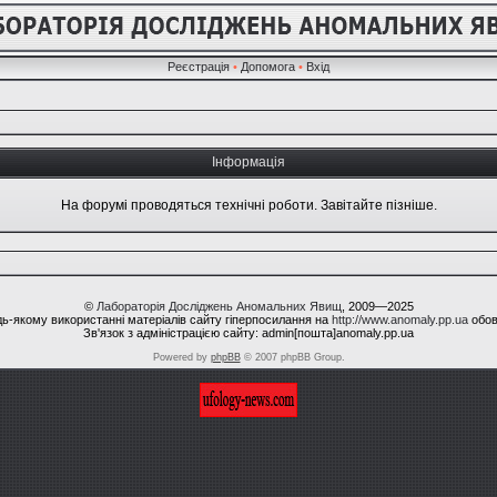
Реєстрація
•
Допомога
•
Вхід
Інформація
На форумі проводяться технічні роботи. Завітайте пізніше.
©
Лабораторія Досліджень Аномальних Явищ
, 2009—2025
ь-якому використанні матеріалів сайту гіперпосилання на
http://www.anomaly.pp.ua
обов
Зв'язок з адміністрацією сайту: admin[пошта]anomaly.pp.ua
Powered by
phpBB
© 2007 phpBB Group.