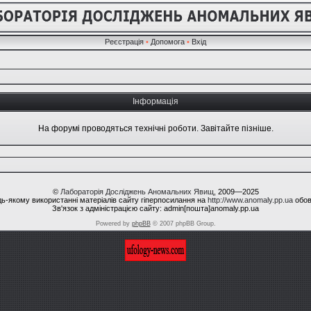
Реєстрація
•
Допомога
•
Вхід
Інформація
На форумі проводяться технічні роботи. Завітайте пізніше.
©
Лабораторія Досліджень Аномальних Явищ
, 2009—2025
ь-якому використанні матеріалів сайту гіперпосилання на
http://www.anomaly.pp.ua
обов
Зв'язок з адміністрацією сайту: admin[пошта]anomaly.pp.ua
Powered by
phpBB
© 2007 phpBB Group.