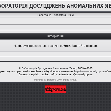
Реєстрація
•
Допомога
•
Вхід
Інформація
На форумі проводяться технічні роботи. Завітайте пізніше.
©
Лабораторія Досліджень Аномальних Явищ
, 2009—2025
ь-якому використанні матеріалів сайту гіперпосилання на
http://www.anomaly.pp.ua
обов
Зв'язок з адміністрацією сайту: admin[пошта]anomaly.pp.ua
Powered by
phpBB
© 2007 phpBB Group.