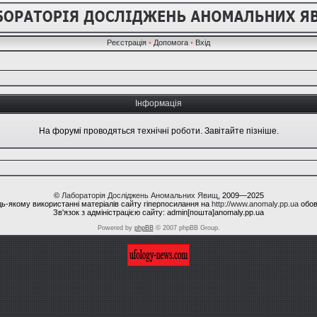
Реєстрація
•
Допомога
•
Вхід
Інформація
На форумі проводяться технічні роботи. Завітайте пізніше.
©
Лабораторія Досліджень Аномальних Явищ
, 2009—2025
ь-якому використанні матеріалів сайту гіперпосилання на
http://www.anomaly.pp.ua
обов
Зв'язок з адміністрацією сайту: admin[пошта]anomaly.pp.ua
Powered by
phpBB
© 2007 phpBB Group.