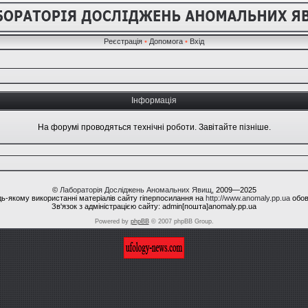
Реєстрація
•
Допомога
•
Вхід
Інформація
На форумі проводяться технічні роботи. Завітайте пізніше.
©
Лабораторія Досліджень Аномальних Явищ
, 2009—2025
ь-якому використанні матеріалів сайту гіперпосилання на
http://www.anomaly.pp.ua
обов
Зв'язок з адміністрацією сайту: admin[пошта]anomaly.pp.ua
Powered by
phpBB
© 2007 phpBB Group.