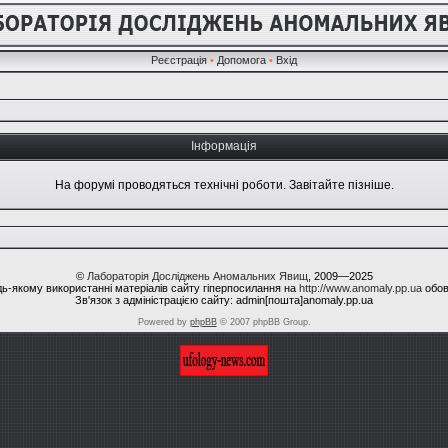
Реєстрація
•
Допомога
•
Вхід
Інформація
На форумі проводяться технічні роботи. Завітайте пізніше.
©
Лабораторія Досліджень Аномальних Явищ
, 2009—2025
ь-якому використанні матеріалів сайту гіперпосилання на
http://www.anomaly.pp.ua
обов
Зв'язок з адміністрацією сайту: admin[пошта]anomaly.pp.ua
Powered by
phpBB
© 2007 phpBB Group.