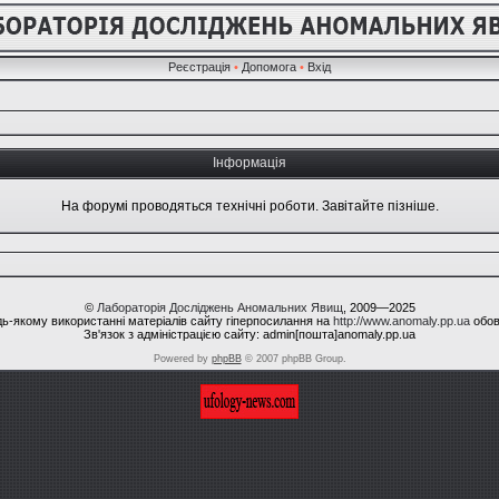
Реєстрація
•
Допомога
•
Вхід
Інформація
На форумі проводяться технічні роботи. Завітайте пізніше.
©
Лабораторія Досліджень Аномальних Явищ
, 2009—2025
ь-якому використанні матеріалів сайту гіперпосилання на
http://www.anomaly.pp.ua
обов
Зв'язок з адміністрацією сайту: admin[пошта]anomaly.pp.ua
Powered by
phpBB
© 2007 phpBB Group.