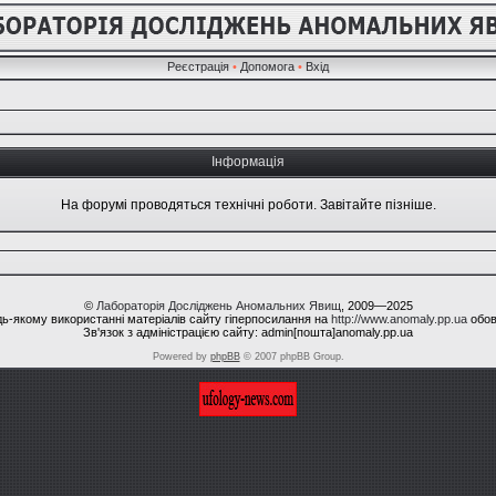
Реєстрація
•
Допомога
•
Вхід
Інформація
На форумі проводяться технічні роботи. Завітайте пізніше.
©
Лабораторія Досліджень Аномальних Явищ
, 2009—2025
ь-якому використанні матеріалів сайту гіперпосилання на
http://www.anomaly.pp.ua
обов
Зв'язок з адміністрацією сайту: admin[пошта]anomaly.pp.ua
Powered by
phpBB
© 2007 phpBB Group.