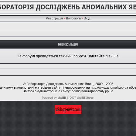
Реєстрація
•
Допомога
•
Вхід
Інформація
На форумі проводяться технічні роботи. Завітайте пізніше.
©
Лабораторія Досліджень Аномальних Явищ
, 2009—2025
ь-якому використанні матеріалів сайту гіперпосилання на
http://www.anomaly.pp.ua
обов
Зв'язок з адміністрацією сайту: admin[пошта]anomaly.pp.ua
Powered by
phpBB
© 2007 phpBB Group.