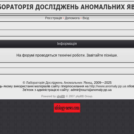
Реєстрація
•
Допомога
•
Вхід
Інформація
На форумі проводяться технічні роботи. Завітайте пізніше.
©
Лабораторія Досліджень Аномальних Явищ
, 2009—2025
ь-якому використанні матеріалів сайту гіперпосилання на
http://www.anomaly.pp.ua
обов
Зв'язок з адміністрацією сайту: admin[пошта]anomaly.pp.ua
Powered by
phpBB
© 2007 phpBB Group.