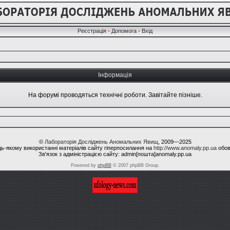
Реєстрація
•
Допомога
•
Вхід
Інформація
На форумі проводяться технічні роботи. Завітайте пізніше.
©
Лабораторія Досліджень Аномальних Явищ
, 2009—2025
ь-якому використанні матеріалів сайту гіперпосилання на
http://www.anomaly.pp.ua
обов
Зв'язок з адміністрацією сайту: admin[пошта]anomaly.pp.ua
Powered by
phpBB
© 2007 phpBB Group.