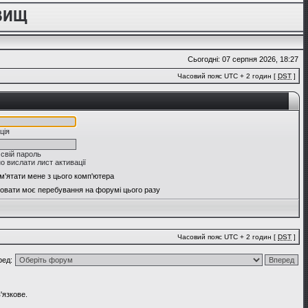
Сьогодні: 07 серпня 2026, 18:27
Часовий пояс UTC + 2 годин [
DST
]
ція
 свій пароль
о вислати лист активації
м'ятати мене з цього комп'ютера
овати моє перебування на форумі цього разу
Часовий пояс UTC + 2 годин [
DST
]
ред:
'язкове.