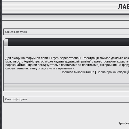
Список форумів
Для входу на форум ви повинні бути зареєстровані. Реєстрація займає декілька се
можливості. Адміністратор може надати додаткові привілеї зареєстрованим користув
переконайтесь що ви погоджуєтесь з правилами та політиками, які прийняті на фо
форумі означає вашу згоду з усіма правилами.
Правила використання
|
Заява про конфіденці
Список форумів
При буд