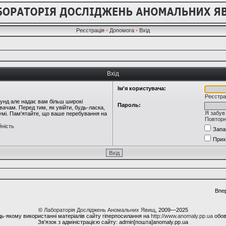
Реєстрація
•
Допомога
•
Вхід
Вхід
Ім'я користувача:
Реєстра
кунд але надає вам більш широкі
Пароль:
ачам. Перед тим, як увійти, будь-ласка,
Я забув
румі. Пам'ятайте, що ваше перебування на
Повторн
йність
Запа
Прих
Впе
©
Лабораторія Досліджень Аномальних Явищ
, 2009—2025
ь-якому використанні матеріалів сайту гіперпосилання на
http://www.anomaly.pp.ua
обов
Зв'язок з адміністрацією сайту: admin[пошта]anomaly.pp.ua