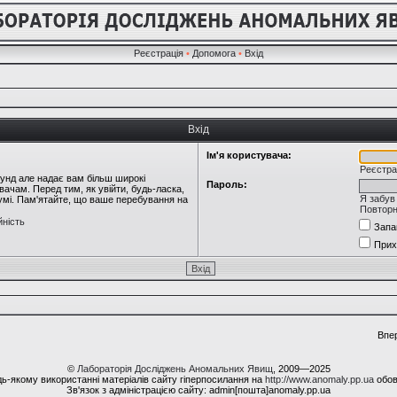
Реєстрація
•
Допомога
•
Вхід
Вхід
Ім'я користувача:
Реєстра
кунд але надає вам більш широкі
Пароль:
ачам. Перед тим, як увійти, будь-ласка,
Я забув
румі. Пам'ятайте, що ваше перебування на
Повторн
йність
Запа
Прих
Впе
©
Лабораторія Досліджень Аномальних Явищ
, 2009—2025
ь-якому використанні матеріалів сайту гіперпосилання на
http://www.anomaly.pp.ua
обов
Зв'язок з адміністрацією сайту: admin[пошта]anomaly.pp.ua