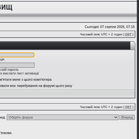
Сьогодні: 07 серпня 2026, 07:15
Часовий пояс UTC + 2 годин [
DST
]
ція
 свій пароль
о вислати лист активації
м'ятати мене з цього комп'ютера
овати моє перебування на форумі цього разу
Часовий пояс UTC + 2 годин [
DST
]
ред:
'язкове.