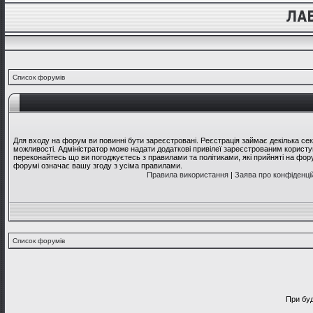
Список форумів
Для входу на форум ви повинні бути зареєстровані. Реєстрація займає декілька се
можливості. Адміністратор може надати додаткові привілеї зареєстрованим користув
переконайтесь що ви погоджуєтесь з правилами та політиками, які прийняті на фо
форумі означає вашу згоду з усіма правилами.
Правила використання
|
Заява про конфіденці
Список форумів
При буд