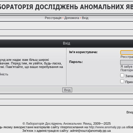
Реєстрація
•
Допомога
•
Вхід
Вхід
Ім'я користувача:
Реєстра
кунд але надає вам більш широкі
Пароль:
ачам. Перед тим, як увійти, будь-ласка,
Я забув
румі. Пам'ятайте, що ваше перебування на
Повторн
йність
Запа
Прих
Впе
©
Лабораторія Досліджень Аномальних Явищ
, 2009—2025
ь-якому використанні матеріалів сайту гіперпосилання на
http://www.anomaly.pp.ua
обов
Зв'язок з адміністрацією сайту: admin[пошта]anomaly.pp.ua