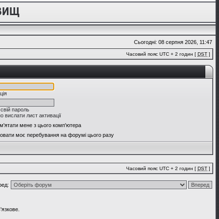
Сьогодні: 08 серпня 2026, 11:47
Часовий пояс UTC + 2 годин [
DST
]
ція
 свій пароль
о вислати лист активації
м'ятати мене з цього комп'ютера
овати моє перебування на форумі цього разу
Часовий пояс UTC + 2 годин [
DST
]
ред:
'язкове.