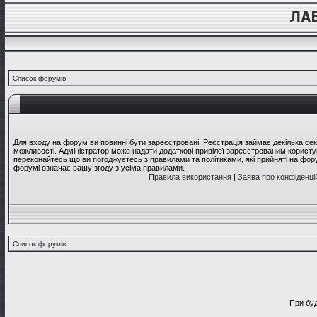
Список форумів
Для входу на форум ви повинні бути зареєстровані. Реєстрація займає декілька се
можливості. Адміністратор може надати додаткові привілеї зареєстрованим користув
переконайтесь що ви погоджуєтесь з правилами та політиками, які прийняті на фо
форумі означає вашу згоду з усіма правилами.
Правила використання
|
Заява про конфіденці
Список форумів
При буд