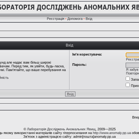
Реєстрація
•
Допомога
•
Вхід
Вхід
Ім'я користувача:
Реєстра
кунд але надає вам більш широкі
Пароль:
ачам. Перед тим, як увійти, будь-ласка,
Я забув
румі. Пам'ятайте, що ваше перебування на
Повторн
йність
Запа
Прих
Впе
©
Лабораторія Досліджень Аномальних Явищ
, 2009—2025
ь-якому використанні матеріалів сайту гіперпосилання на
http://www.anomaly.pp.ua
обов
Зв'язок з адміністрацією сайту: admin[пошта]anomaly.pp.ua