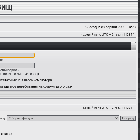
Сьогодні: 08 серпня 2026, 19:23
Часовий пояс UTC + 2 годин [
DST
]
ція
 свій пароль
о вислати лист активації
м'ятати мене з цього комп'ютера
овати моє перебування на форумі цього разу
Часовий пояс UTC + 2 годин [
DST
]
ред:
'язкове.