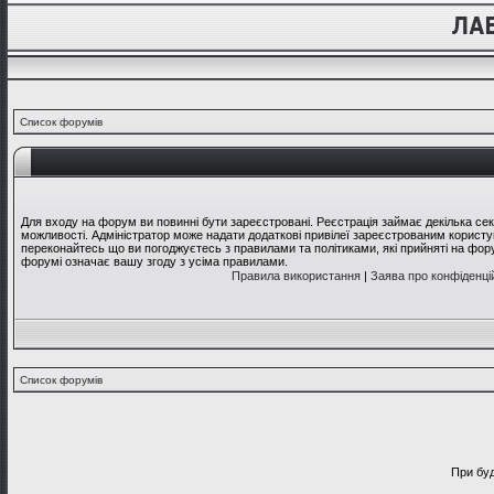
Список форумів
Для входу на форум ви повинні бути зареєстровані. Реєстрація займає декілька се
можливості. Адміністратор може надати додаткові привілеї зареєстрованим користув
переконайтесь що ви погоджуєтесь з правилами та політиками, які прийняті на фо
форумі означає вашу згоду з усіма правилами.
Правила використання
|
Заява про конфіденці
Список форумів
При буд