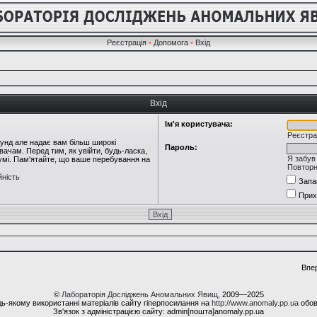
Реєстрація
•
Допомога
•
Вхід
Вхід
Ім'я користувача:
Реєстра
кунд але надає вам більш широкі
Пароль:
ачам. Перед тим, як увійти, будь-ласка,
Я забув
румі. Пам'ятайте, що ваше перебування на
Повторн
йність
Запа
Прих
Впе
©
Лабораторія Досліджень Аномальних Явищ
, 2009—2025
ь-якому використанні матеріалів сайту гіперпосилання на
http://www.anomaly.pp.ua
обов
Зв'язок з адміністрацією сайту: admin[пошта]anomaly.pp.ua