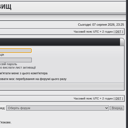
Сьогодні: 07 серпня 2026, 23:25
Часовий пояс UTC + 2 годин [
DST
]
ція
 свій пароль
о вислати лист активації
м'ятати мене з цього комп'ютера
овати моє перебування на форумі цього разу
Часовий пояс UTC + 2 годин [
DST
]
ред:
'язкове.