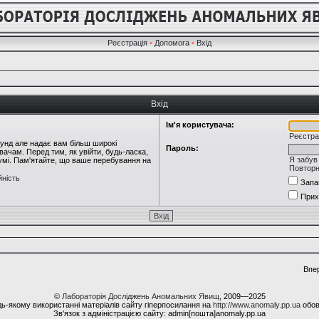
Реєстрація
•
Допомога
•
Вхід
Вхід
Ім'я користувача:
Реєстра
кунд але надає вам більш широкі
Пароль:
ачам. Перед тим, як увійти, будь-ласка,
Я забув
румі. Пам'ятайте, що ваше перебування на
Повторн
йність
Запа
Прих
Впе
©
Лабораторія Досліджень Аномальних Явищ
, 2009—2025
ь-якому використанні матеріалів сайту гіперпосилання на
http://www.anomaly.pp.ua
обов
Зв'язок з адміністрацією сайту: admin[пошта]anomaly.pp.ua