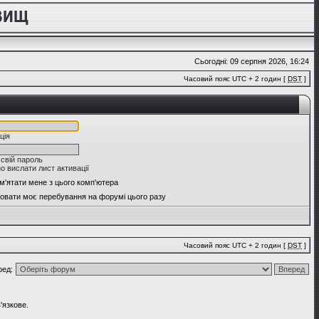
Сьогодні: 09 серпня 2026, 16:24
Часовий пояс UTC + 2 годин [
DST
]
ція
 свій пароль
о вислати лист активації
м'ятати мене з цього комп'ютера
овати моє перебування на форумі цього разу
Часовий пояс UTC + 2 годин [
DST
]
ред:
'язкове.