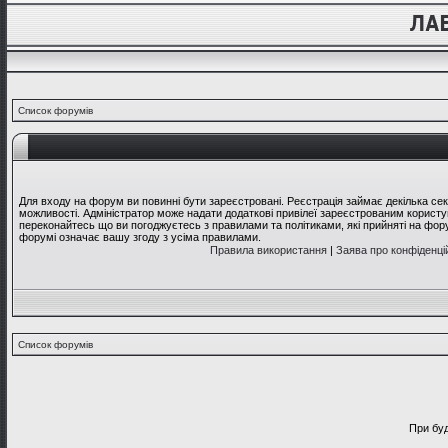
Список форумів
Для входу на форум ви повинні бути зареєстровані. Реєстрація займає декілька се
можливості. Адміністратор може надати додаткові привілеї зареєстрованим користув
переконайтесь що ви погоджуєтесь з правилами та політиками, які прийняті на фо
форумі означає вашу згоду з усіма правилами.
Правила використання
|
Заява про конфіденці
Список форумів
При буд