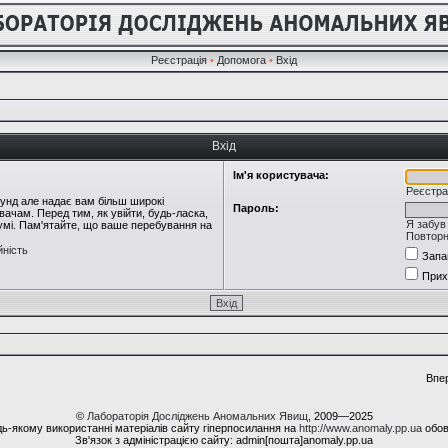
Реєстрація
•
Допомога
•
Вхід
Вхід
Ім'я користувача:
Реєстра
кунд але надає вам більш широкі
Пароль:
ачам. Перед тим, як увійти, будь-ласка,
Я забув
румі. Пам'ятайте, що ваше перебування на
Повторн
йність
Запа
Прих
Впе
©
Лабораторія Досліджень Аномальних Явищ
, 2009—2025
ь-якому використанні матеріалів сайту гіперпосилання на
http://www.anomaly.pp.ua
обов
Зв'язок з адміністрацією сайту: admin[пошта]anomaly.pp.ua