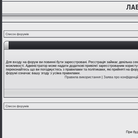
Список форумів
Для входу на форум ви повинні бути зареєстровані. Реєстрація займає декілька се
можливості. Адміністратор може надати додаткові привілеї зареєстрованим користув
переконайтесь що ви погоджуєтесь з правилами та політиками, які прийняті на фо
форумі означає вашу згоду з усіма правилами.
Правила використання
|
Заява про конфіденці
Список форумів
При буд