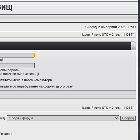
Сьогодні: 06 серпня 2026, 17:00
Часовий пояс UTC + 2 годин [
DST
]
ція
 свій пароль
о вислати лист активації
м'ятати мене з цього комп'ютера
овати моє перебування на форумі цього разу
Часовий пояс UTC + 2 годин [
DST
]
ред:
'язкове.