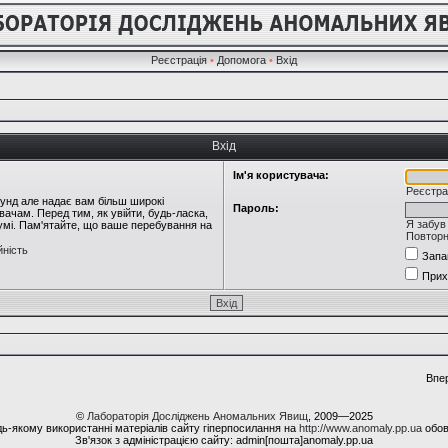
Реєстрація
•
Допомога
•
Вхід
Вхід
Ім'я користувача:
Реєстра
кунд але надає вам більш широкі
Пароль:
ачам. Перед тим, як увійти, будь-ласка,
Я забув
румі. Пам'ятайте, що ваше перебування на
Повторн
йність
Запа
Прих
Впе
©
Лабораторія Досліджень Аномальних Явищ
, 2009—2025
ь-якому використанні матеріалів сайту гіперпосилання на
http://www.anomaly.pp.ua
обов
Зв'язок з адміністрацією сайту: admin[пошта]anomaly.pp.ua