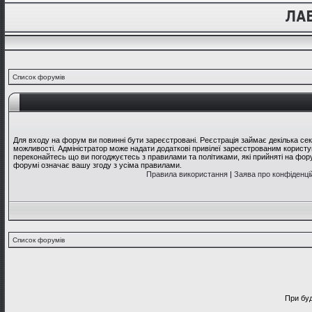
Список форумів
Для входу на форум ви повинні бути зареєстровані. Реєстрація займає декілька се
можливості. Адміністратор може надати додаткові привілеї зареєстрованим користув
переконайтесь що ви погоджуєтесь з правилами та політиками, які прийняті на фо
форумі означає вашу згоду з усіма правилами.
Правила використання
|
Заява про конфіденці
Список форумів
При буд