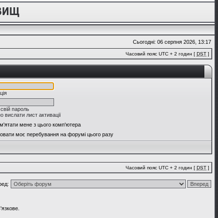
Сьогодні: 06 серпня 2026, 13:17
Часовий пояс UTC + 2 годин [
DST
]
ція
 свій пароль
о вислати лист активації
м'ятати мене з цього комп'ютера
овати моє перебування на форумі цього разу
Часовий пояс UTC + 2 годин [
DST
]
ред:
'язкове.