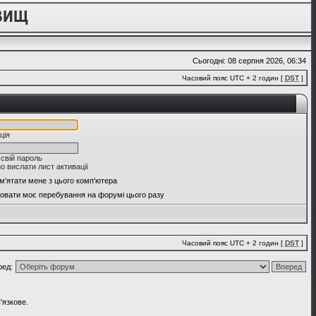
Сьогодні: 08 серпня 2026, 06:34
Часовий пояс UTC + 2 годин [
DST
]
ція
 свій пароль
о вислати лист активації
м'ятати мене з цього комп'ютера
овати моє перебування на форумі цього разу
Часовий пояс UTC + 2 годин [
DST
]
ред:
'язкове.