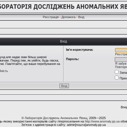
Реєстрація
•
Допомога
•
Вхід
Вхід
Ім'я користувача:
Реєстра
кунд але надає вам більш широкі
Пароль:
ачам. Перед тим, як увійти, будь-ласка,
Я забув
румі. Пам'ятайте, що ваше перебування на
Повторн
йність
Запа
Прих
Впе
©
Лабораторія Досліджень Аномальних Явищ
, 2009—2025
ь-якому використанні матеріалів сайту гіперпосилання на
http://www.anomaly.pp.ua
обов
Зв'язок з адміністрацією сайту: admin[пошта]anomaly.pp.ua