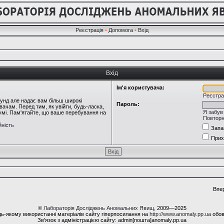
Реєстрація
•
Допомога
•
Вхід
Вхід
Ім'я користувача:
Реєстра
кунд але надає вам більш широкі
Пароль:
ачам. Перед тим, як увійти, будь-ласка,
Я забув
румі. Пам'ятайте, що ваше перебування на
Повторн
йність
Запа
Прих
Впе
©
Лабораторія Досліджень Аномальних Явищ
, 2009—2025
ь-якому використанні матеріалів сайту гіперпосилання на
http://www.anomaly.pp.ua
обов
Зв'язок з адміністрацією сайту: admin[пошта]anomaly.pp.ua