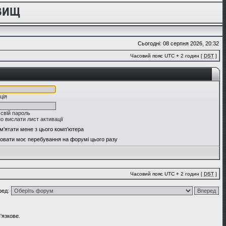
Сьогодні: 08 серпня 2026, 20:32
Часовий пояс UTC + 2 годин [
DST
]
ція
 свій пароль
о вислати лист активації
м'ятати мене з цього комп'ютера
овати моє перебування на форумі цього разу
Часовий пояс UTC + 2 годин [
DST
]
ред:
'язкове.