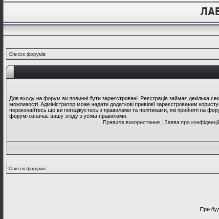
Список форумів
Для входу на форум ви повинні бути зареєстровані. Реєстрація займає декілька се
можливості. Адміністратор може надати додаткові привілеї зареєстрованим користув
переконайтесь що ви погоджуєтесь з правилами та політиками, які прийняті на фо
форумі означає вашу згоду з усіма правилами.
Правила використання
|
Заява про конфіденці
Список форумів
При буд