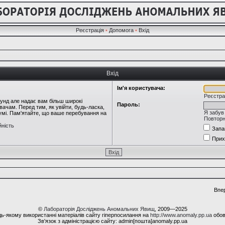
Реєстрація
•
Допомога
•
Вхід
Вхід
Ім'я користувача:
Реєстра
кунд але надає вам більш широкі
Пароль:
ачам. Перед тим, як увійти, будь-ласка,
Я забув
румі. Пам'ятайте, що ваше перебування на
Повторн
йність
Запа
Прих
Впе
©
Лабораторія Досліджень Аномальних Явищ
, 2009—2025
ь-якому використанні матеріалів сайту гіперпосилання на
http://www.anomaly.pp.ua
обов
Зв'язок з адміністрацією сайту: admin[пошта]anomaly.pp.ua