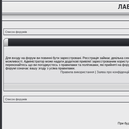
Список форумів
Для входу на форум ви повинні бути зареєстровані. Реєстрація займає декілька се
можливості. Адміністратор може надати додаткові привілеї зареєстрованим користув
переконайтесь що ви погоджуєтесь з правилами та політиками, які прийняті на фо
форумі означає вашу згоду з усіма правилами.
Правила використання
|
Заява про конфіденці
Список форумів
При буд