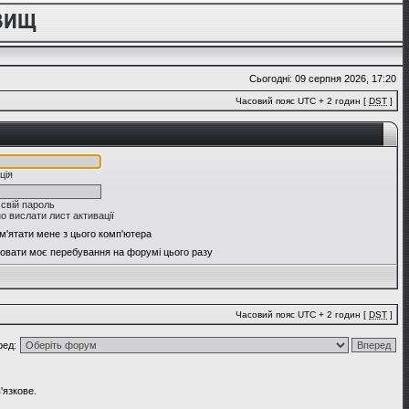
Сьогодні: 09 серпня 2026, 17:20
Часовий пояс UTC + 2 годин [
DST
]
ція
 свій пароль
о вислати лист активації
м'ятати мене з цього комп'ютера
овати моє перебування на форумі цього разу
Часовий пояс UTC + 2 годин [
DST
]
ред:
'язкове.