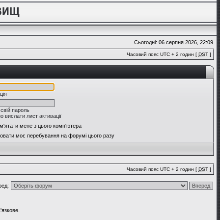
Сьогодні: 06 серпня 2026, 22:09
Часовий пояс UTC + 2 годин [
DST
]
ція
 свій пароль
о вислати лист активації
м'ятати мене з цього комп'ютера
овати моє перебування на форумі цього разу
Часовий пояс UTC + 2 годин [
DST
]
ред:
'язкове.