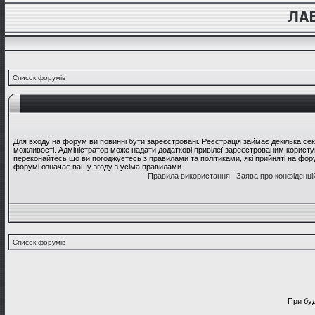
Список форумів
Для входу на форум ви повинні бути зареєстровані. Реєстрація займає декілька се
можливості. Адміністратор може надати додаткові привілеї зареєстрованим користув
переконайтесь що ви погоджуєтесь з правилами та політиками, які прийняті на фо
форумі означає вашу згоду з усіма правилами.
Правила використання
|
Заява про конфіденці
Список форумів
При буд