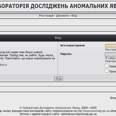
Реєстрація
•
Допомога
•
Вхід
Вхід
Ім'я користувача:
Реєстра
кунд але надає вам більш широкі
Пароль:
ачам. Перед тим, як увійти, будь-ласка,
Я забув
румі. Пам'ятайте, що ваше перебування на
Повторн
йність
Запа
Прих
Впе
©
Лабораторія Досліджень Аномальних Явищ
, 2009—2025
ь-якому використанні матеріалів сайту гіперпосилання на
http://www.anomaly.pp.ua
обов
Зв'язок з адміністрацією сайту: admin[пошта]anomaly.pp.ua