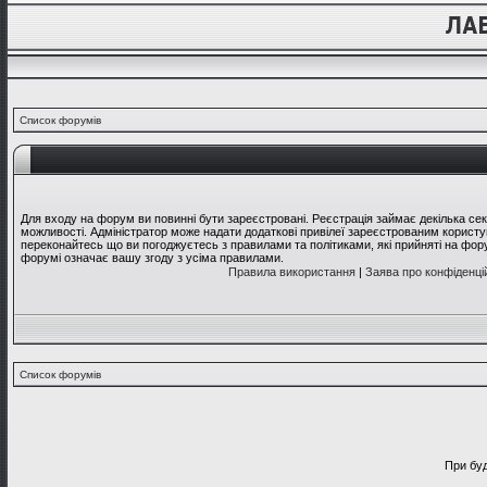
Список форумів
Для входу на форум ви повинні бути зареєстровані. Реєстрація займає декілька се
можливості. Адміністратор може надати додаткові привілеї зареєстрованим користув
переконайтесь що ви погоджуєтесь з правилами та політиками, які прийняті на фо
форумі означає вашу згоду з усіма правилами.
Правила використання
|
Заява про конфіденці
Список форумів
При буд