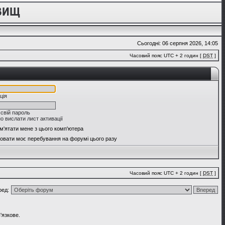
Сьогодні: 06 серпня 2026, 14:05
Часовий пояс UTC + 2 годин [
DST
]
ція
 свій пароль
о вислати лист активації
м'ятати мене з цього комп'ютера
овати моє перебування на форумі цього разу
Часовий пояс UTC + 2 годин [
DST
]
ред:
'язкове.