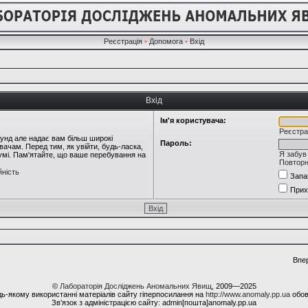
Реєстрація
•
Допомога
•
Вхід
Вхід
Ім'я користувача:
Реєстра
кунд але надає вам більш широкі
Пароль:
ачам. Перед тим, як увійти, будь-ласка,
Я забув
румі. Пам'ятайте, що ваше перебування на
Повторн
йність
Запа
Прих
Впе
©
Лабораторія Досліджень Аномальних Явищ
, 2009—2025
ь-якому використанні матеріалів сайту гіперпосилання на
http://www.anomaly.pp.ua
обов
Зв'язок з адміністрацією сайту: admin[пошта]anomaly.pp.ua