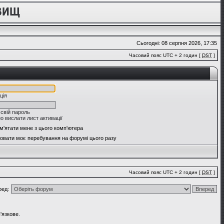
Сьогодні: 08 серпня 2026, 17:35
Часовий пояс UTC + 2 годин [
DST
]
ція
 свій пароль
о вислати лист активації
м'ятати мене з цього комп'ютера
овати моє перебування на форумі цього разу
Часовий пояс UTC + 2 годин [
DST
]
ред:
'язкове.