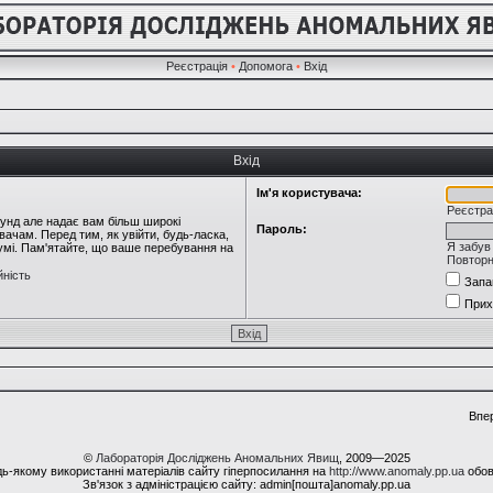
Реєстрація
•
Допомога
•
Вхід
Вхід
Ім'я користувача:
Реєстра
кунд але надає вам більш широкі
Пароль:
ачам. Перед тим, як увійти, будь-ласка,
Я забув
румі. Пам'ятайте, що ваше перебування на
Повторн
йність
Запа
Прих
Впе
©
Лабораторія Досліджень Аномальних Явищ
, 2009—2025
ь-якому використанні матеріалів сайту гіперпосилання на
http://www.anomaly.pp.ua
обов
Зв'язок з адміністрацією сайту: admin[пошта]anomaly.pp.ua