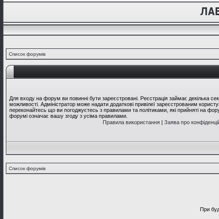
Список форумів
Для входу на форум ви повинні бути зареєстровані. Реєстрація займає декілька се
можливості. Адміністратор може надати додаткові привілеї зареєстрованим користув
переконайтесь що ви погоджуєтесь з правилами та політиками, які прийняті на фо
форумі означає вашу згоду з усіма правилами.
Правила використання
|
Заява про конфіденці
Список форумів
При буд