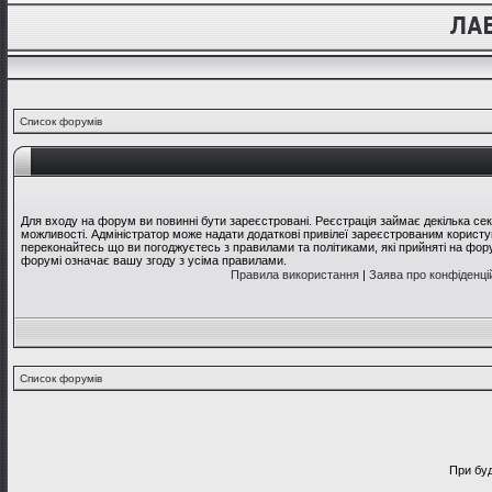
Список форумів
Для входу на форум ви повинні бути зареєстровані. Реєстрація займає декілька се
можливості. Адміністратор може надати додаткові привілеї зареєстрованим користув
переконайтесь що ви погоджуєтесь з правилами та політиками, які прийняті на фо
форумі означає вашу згоду з усіма правилами.
Правила використання
|
Заява про конфіденці
Список форумів
При буд