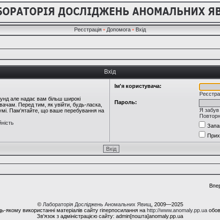
Реєстрація
•
Допомога
•
Вхід
Вхід
Ім'я користувача:
Реєстра
кунд але надає вам більш широкі
Пароль:
ачам. Перед тим, як увійти, будь-ласка,
Я забув
румі. Пам'ятайте, що ваше перебування на
Повторн
йність
Запа
Прих
Впе
©
Лабораторія Досліджень Аномальних Явищ
, 2009—2025
ь-якому використанні матеріалів сайту гіперпосилання на
http://www.anomaly.pp.ua
обов
Зв'язок з адміністрацією сайту: admin[пошта]anomaly.pp.ua