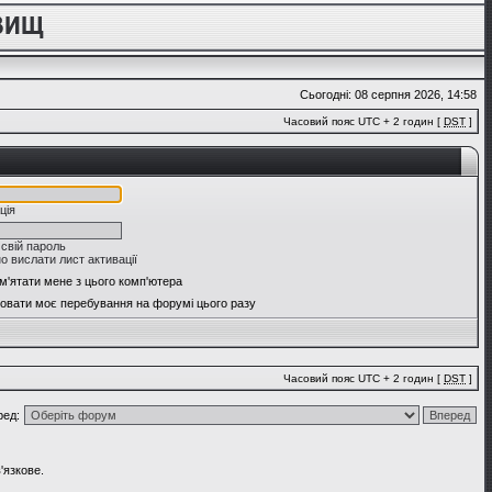
Сьогодні: 08 серпня 2026, 14:58
Часовий пояс UTC + 2 годин [
DST
]
ція
 свій пароль
о вислати лист активації
м'ятати мене з цього комп'ютера
овати моє перебування на форумі цього разу
Часовий пояс UTC + 2 годин [
DST
]
ред:
'язкове.