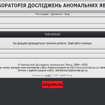
Реєстрація
•
Допомога
•
Вхід
Інформація
На форумі проводяться технічні роботи. Завітайте пізніше.
©
Лабораторія Досліджень Аномальних Явищ
, 2009—2025
ь-якому використанні матеріалів сайту гіперпосилання на
http://www.anomaly.pp.ua
обов
Зв'язок з адміністрацією сайту: admin[пошта]anomaly.pp.ua
Powered by
phpBB
© 2007 phpBB Group.