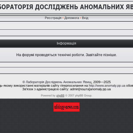
Реєстрація
•
Допомога
•
Вхід
Інформація
На форумі проводяться технічні роботи. Завітайте пізніше.
©
Лабораторія Досліджень Аномальних Явищ
, 2009—2025
ь-якому використанні матеріалів сайту гіперпосилання на
http://www.anomaly.pp.ua
обов
Зв'язок з адміністрацією сайту: admin[пошта]anomaly.pp.ua
Powered by
phpBB
© 2007 phpBB Group.