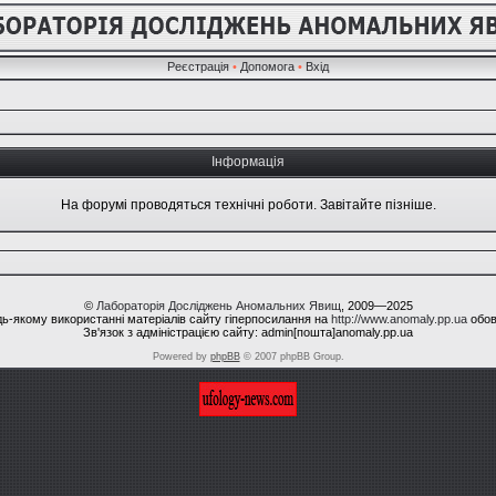
Реєстрація
•
Допомога
•
Вхід
Інформація
На форумі проводяться технічні роботи. Завітайте пізніше.
©
Лабораторія Досліджень Аномальних Явищ
, 2009—2025
ь-якому використанні матеріалів сайту гіперпосилання на
http://www.anomaly.pp.ua
обов
Зв'язок з адміністрацією сайту: admin[пошта]anomaly.pp.ua
Powered by
phpBB
© 2007 phpBB Group.