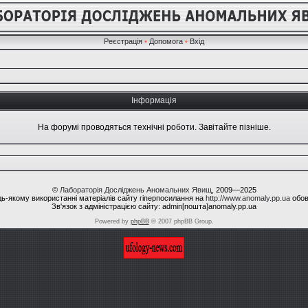
Реєстрація
•
Допомога
•
Вхід
Інформація
На форумі проводяться технічні роботи. Завітайте пізніше.
©
Лабораторія Досліджень Аномальних Явищ
, 2009—2025
ь-якому використанні матеріалів сайту гіперпосилання на
http://www.anomaly.pp.ua
обов
Зв'язок з адміністрацією сайту: admin[пошта]anomaly.pp.ua
Powered by
phpBB
© 2007 phpBB Group.