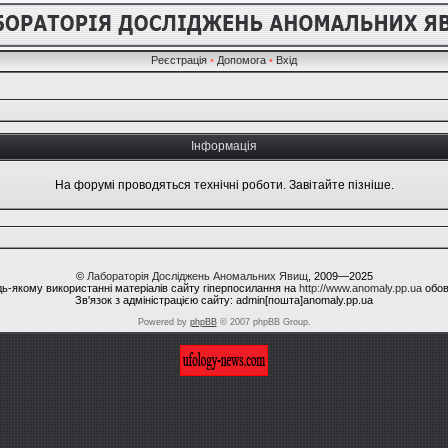
Реєстрація
•
Допомога
•
Вхід
Інформація
На форумі проводяться технічні роботи. Завітайте пізніше.
©
Лабораторія Досліджень Аномальних Явищ
, 2009—2025
ь-якому використанні матеріалів сайту гіперпосилання на
http://www.anomaly.pp.ua
обов
Зв'язок з адміністрацією сайту: admin[пошта]anomaly.pp.ua
Powered by
phpBB
© 2007 phpBB Group.