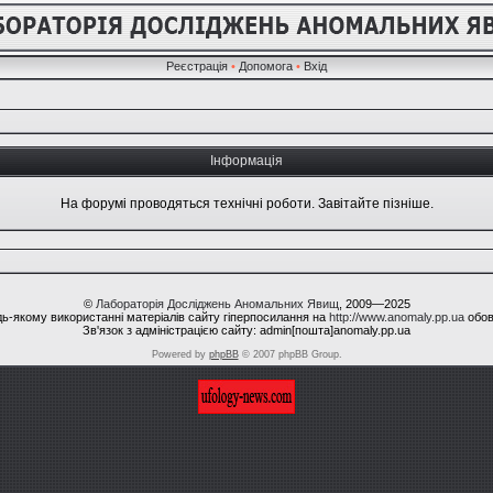
Реєстрація
•
Допомога
•
Вхід
Інформація
На форумі проводяться технічні роботи. Завітайте пізніше.
©
Лабораторія Досліджень Аномальних Явищ
, 2009—2025
ь-якому використанні матеріалів сайту гіперпосилання на
http://www.anomaly.pp.ua
обов
Зв'язок з адміністрацією сайту: admin[пошта]anomaly.pp.ua
Powered by
phpBB
© 2007 phpBB Group.