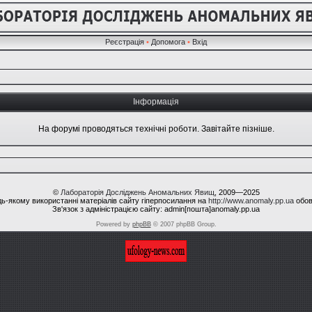
Реєстрація
•
Допомога
•
Вхід
Інформація
На форумі проводяться технічні роботи. Завітайте пізніше.
©
Лабораторія Досліджень Аномальних Явищ
, 2009—2025
ь-якому використанні матеріалів сайту гіперпосилання на
http://www.anomaly.pp.ua
обов
Зв'язок з адміністрацією сайту: admin[пошта]anomaly.pp.ua
Powered by
phpBB
© 2007 phpBB Group.