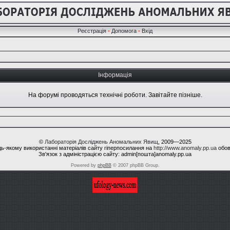
Реєстрація
•
Допомога
•
Вхід
Інформація
На форумі проводяться технічні роботи. Завітайте пізніше.
©
Лабораторія Досліджень Аномальних Явищ
, 2009—2025
ь-якому використанні матеріалів сайту гіперпосилання на
http://www.anomaly.pp.ua
обов
Зв'язок з адміністрацією сайту: admin[пошта]anomaly.pp.ua
Powered by
phpBB
© 2007 phpBB Group.