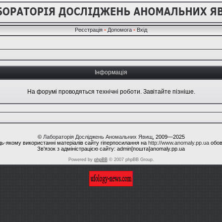
Реєстрація
•
Допомога
•
Вхід
Інформація
На форумі проводяться технічні роботи. Завітайте пізніше.
©
Лабораторія Досліджень Аномальних Явищ
, 2009—2025
ь-якому використанні матеріалів сайту гіперпосилання на
http://www.anomaly.pp.ua
обов
Зв'язок з адміністрацією сайту: admin[пошта]anomaly.pp.ua
Powered by
phpBB
© 2007 phpBB Group.