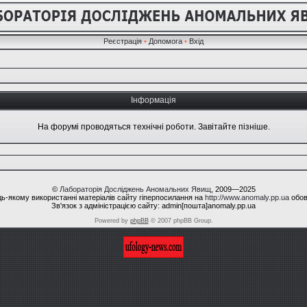
Реєстрація
•
Допомога
•
Вхід
Інформація
На форумі проводяться технічні роботи. Завітайте пізніше.
©
Лабораторія Досліджень Аномальних Явищ
, 2009—2025
ь-якому використанні матеріалів сайту гіперпосилання на
http://www.anomaly.pp.ua
обов
Зв'язок з адміністрацією сайту: admin[пошта]anomaly.pp.ua
Powered by
phpBB
© 2007 phpBB Group.