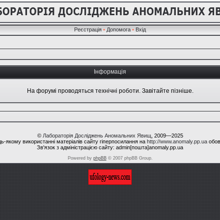
Реєстрація
•
Допомога
•
Вхід
Інформація
На форумі проводяться технічні роботи. Завітайте пізніше.
©
Лабораторія Досліджень Аномальних Явищ
, 2009—2025
ь-якому використанні матеріалів сайту гіперпосилання на
http://www.anomaly.pp.ua
обов
Зв'язок з адміністрацією сайту: admin[пошта]anomaly.pp.ua
Powered by
phpBB
© 2007 phpBB Group.