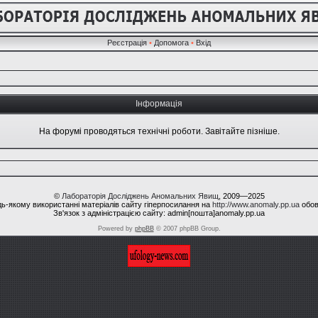
Реєстрація
•
Допомога
•
Вхід
Інформація
На форумі проводяться технічні роботи. Завітайте пізніше.
©
Лабораторія Досліджень Аномальних Явищ
, 2009—2025
ь-якому використанні матеріалів сайту гіперпосилання на
http://www.anomaly.pp.ua
обов
Зв'язок з адміністрацією сайту: admin[пошта]anomaly.pp.ua
Powered by
phpBB
© 2007 phpBB Group.