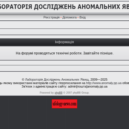
Реєстрація
•
Допомога
•
Вхід
Інформація
На форумі проводяться технічні роботи. Завітайте пізніше.
©
Лабораторія Досліджень Аномальних Явищ
, 2009—2025
ь-якому використанні матеріалів сайту гіперпосилання на
http://www.anomaly.pp.ua
обов
Зв'язок з адміністрацією сайту: admin[пошта]anomaly.pp.ua
Powered by
phpBB
© 2007 phpBB Group.